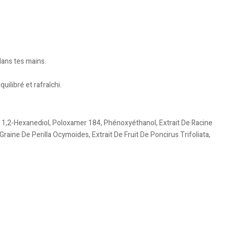
dans tes mains.
ilibré et rafraîchi.
, 1,2-Hexanediol, Poloxamer 184, Phénoxyéthanol, Extrait De Racine
raine De Perilla Ocymoides, Extrait De Fruit De Poncirus Trifoliata,