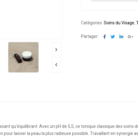
n
a
t
Catégories:
Soins du Visage
,
i
v
Facebook
Twitter
Linkedi
Go
Partager:
e
:
sant qu’équilibrant. Avec un pH de 5,5, ce tonique classique des soins de
ion pour laisser la peau la plus radieuse possible. Travaillant en synergie av