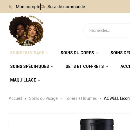
Mon compte
Suivi de commande
SOINS DU VISAGE
SOINS DU CORPS
SOINS DE
SOINS SPÉCIFIQUES
SETS ET COFFRETS
ACC
MAQUILLAGE
Accueil
Soins du Visage
Toners et Brumes
ACWELL Licori