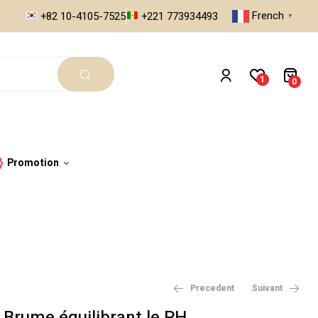
French
+82 10-4105-7525
+221 773934493
▼
1
0
Promotion
Precedent
Suivant
Brume équilibrant le PH