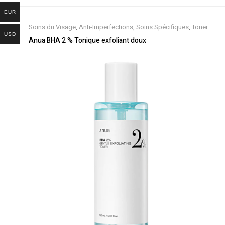
EUR
Soins du Visage
,
Anti-Imperfections
,
Soins Spécifiques
,
Toners
USD
et Brumes
Anua BHA 2 % Tonique exfoliant doux