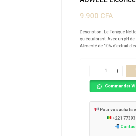
9.900
CFA
Description : Le Tonique Nett
qu’équilibrant. Avec un pH de 
Alimenté de 10% d’extrait d’ea
Commander Vi
A
Pour vos achats e
l
+221 77393
t
Contac
e
r