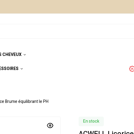
S CHEVEUX
ESSOIRES
ce Brume équilibrant le PH
En stock
ACWELL Licorice 