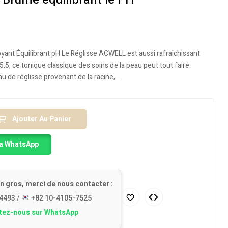
11.900
CFA
13.999
CFA
oyant Équilibrant pH Le Réglisse ACWELL est aussi rafraîchissant
5,5, ce tonique classique des soins de la peau peut tout faire.
u de réglisse provenant de la racine,…
Ajouter Au Panier
a WhatsApp
n gros, merci de nous contacter :
4493
/
+82 10-4105-7525
tez-nous sur WhatsApp