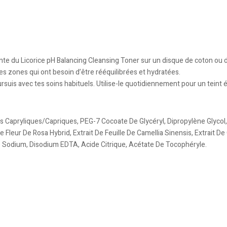
ante du Licorice pH Balancing Cleansing Toner sur un disque de coton ou 
 les zones qui ont besoin d’être rééquilibrées et hydratées.
is avec tes soins habituels. Utilise-le quotidiennement pour un teint équ
des Capryliques/Capriques, PEG-7 Cocoate De Glycéryl, Dipropylène Glycol
Fleur De Rosa Hybrid, Extrait De Feuille De Camellia Sinensis, Extrait De G
e Sodium, Disodium EDTA, Acide Citrique, Acétate De Tocophéryle.