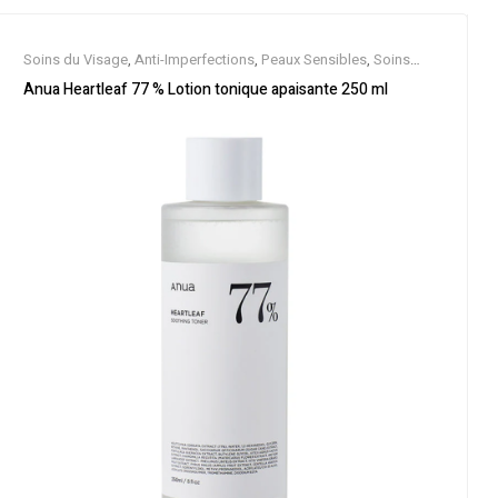
Soins du Visage
,
Anti-Imperfections
,
Peaux Sensibles
,
Soins
Spécifiques
,
Toners et Brumes
Anua Heartleaf 77 % Lotion tonique apaisante 250 ml